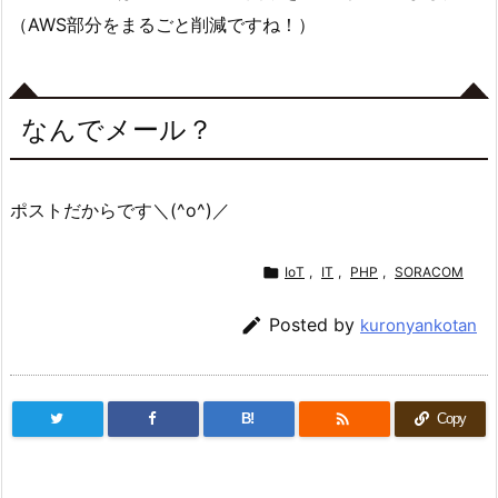
（AWS部分をまるごと削減ですね！）
なんでメール？
ポストだからです＼(^o^)／

IoT
,
IT
,
PHP
,
SORACOM

Posted by
kuronyankotan

B!
Copy