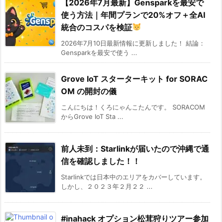
【2026年7月最新】Gensparkを最安で
使う方法｜年間プランで20%オフ＋全AI
統合のコスパを検証
2026年7月10日最新情報に更新しました！ 結論：
Gensparkを最安で使う ...
Grove IoT スターターキット for SORAC
OM の開封の儀
こんにちは！くろにゃんこたんです。 SORACOM
からGrove IoT Sta ...
前人未到：Starlinkが届いたので沖縄で通
信を確認しました！！
Starlinkでは日本中のエリアをカバーしています。
しかし、２０２３年２月２２ ...
#inahack オプション松茸狩りツアー参加