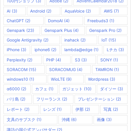
100円ショップ
(3)
Adobe
(2)
AdventCalendar2018
(2)
AI
(3)
Android
(2)
AquaVoice
(2)
AWS
(7)
ChatGPT
(2)
DomoAI
(4)
Freebuds3
(1)
Genspark
(23)
Genspark Plus
(4)
Genspark Pro
(2)
Google Antigravity
(2)
inahack
(2)
IoT
(15)
iPhone
(3)
iphone6
(2)
lambda@edge
(1)
Lチカ
(3)
Perplexity
(2)
PHP
(4)
S3
(3)
SONY
(1)
SORACOM
(15)
SORACOMUG
(4)
TAMRON
(1)
windows10
(1)
WioLTE
(9)
Wordpress
(3)
α6000
(2)
カフェ
(1)
ガジェット
(10)
ダイソー
(3)
バリ島
(2)
フリーランス
(2)
プレゼンテーション
(2)
レポート
(2)
レンズ
(1)
伊那
(2)
写真
(2)
文具のサブスク
(1)
沖縄
(6)
画像
(3)
諏訪の国公式アンバサダー
(2)