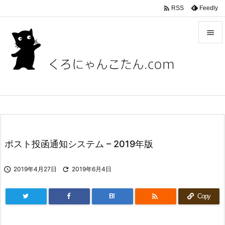

Feedly
RSS


メニュ

サイド

前へ

次へ
ポスト投函通知システム – 2019年版

検索

2019年4月27日

2019年6月4日

B!
Copy