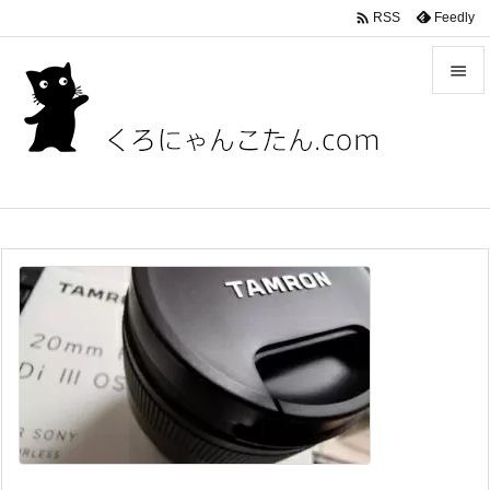

Feedly
RSS


メニュ

サイド

前へ

次へ

検索