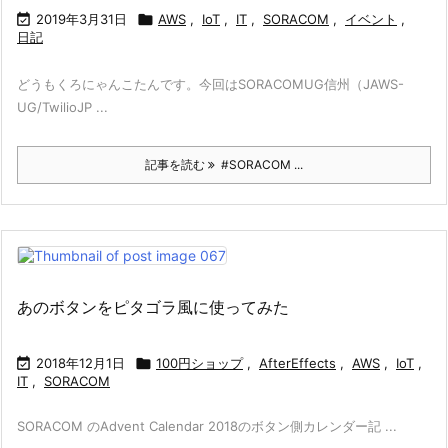

2019年3月31日

AWS
,
IoT
,
IT
,
SORACOM
,
イベント
,
日記
どうもくろにゃんこたんです。今回はSORACOMUG信州（JAWS-
UG/TwilioJP ...
記事を読む
#SORACOM ...
あのボタンをピタゴラ風に使ってみた

2018年12月1日

100円ショップ
,
AfterEffects
,
AWS
,
IoT
,
IT
,
SORACOM
SORACOM のAdvent Calendar 2018のボタン側カレンダー記 ...