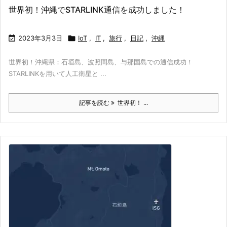
世界初！沖縄でSTARLINK通信を成功しました！

2023年3月3日

IoT
,
IT
,
旅行
,
日記
,
沖縄
世界初！沖縄県：石垣島、波照間島、与那国島での通信成功！
STARLINKを用いて人工衛星と ...
記事を読む
世界初！ ...