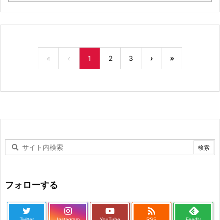
«
‹
1
2
3
›
»
フォローする

Twitter
Instagram
YouTube
RSS
Feedly