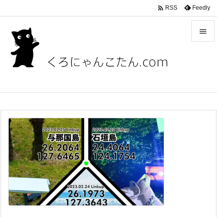

Feedly
RSS


メニュ

サイド

前へ

次へ

検索