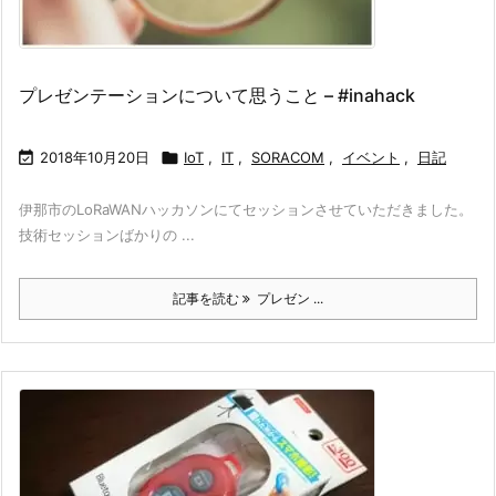
プレゼンテーションについて思うこと – #inahack

2018年10月20日

IoT
,
IT
,
SORACOM
,
イベント
,
日記
伊那市のLoRaWANハッカソンにてセッションさせていただきました。
技術セッションばかりの ...
記事を読む
プレゼン ...