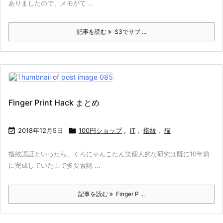
ありましたので、メモがて ...
記事を読む
S3でサブ ...
Finger Print Hack まとめ

2018年12月5日

100円ショップ
,
IT
,
指紋
,
猫
指紋認証といったら、くろにゃんこたん笑個人的な研究は既に10年前
に完成していた上で多要素認 ...
記事を読む
Finger P ...