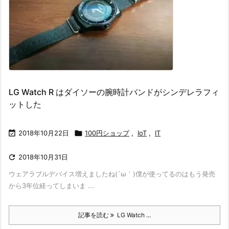
LG Watch R はダイソーの腕時計バンドがシンデレラフィ
ットした

2018年10月22日

100円ショップ
,
IoT
,
IT

2018年10月31日
ウェアラブルデバイス増えましたね(´ω｀)僕が使ってるのはもう発売
から3年位経ってしまいま ...
記事を読む
LG Watch ...