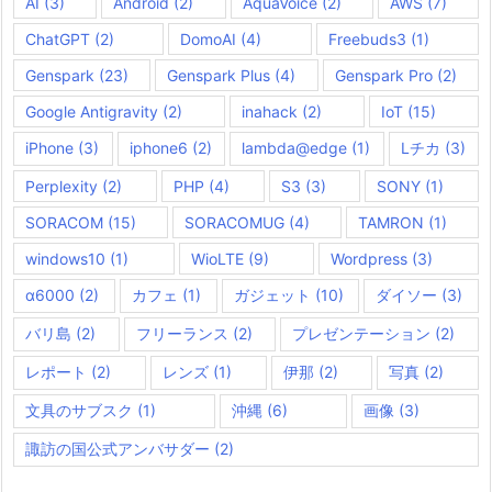
AI
(3)
Android
(2)
AquaVoice
(2)
AWS
(7)
ChatGPT
(2)
DomoAI
(4)
Freebuds3
(1)
Genspark
(23)
Genspark Plus
(4)
Genspark Pro
(2)
Google Antigravity
(2)
inahack
(2)
IoT
(15)
iPhone
(3)
iphone6
(2)
lambda@edge
(1)
Lチカ
(3)
Perplexity
(2)
PHP
(4)
S3
(3)
SONY
(1)
SORACOM
(15)
SORACOMUG
(4)
TAMRON
(1)
windows10
(1)
WioLTE
(9)
Wordpress
(3)
α6000
(2)
カフェ
(1)
ガジェット
(10)
ダイソー
(3)
バリ島
(2)
フリーランス
(2)
プレゼンテーション
(2)
レポート
(2)
レンズ
(1)
伊那
(2)
写真
(2)
文具のサブスク
(1)
沖縄
(6)
画像
(3)
諏訪の国公式アンバサダー
(2)