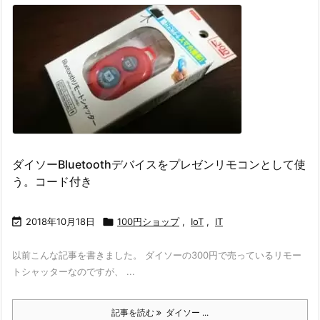
ダイソーBluetoothデバイスをプレゼンリモコンとして使
う。コード付き

2018年10月18日

100円ショップ
,
IoT
,
IT
以前こんな記事を書きました。 ダイソーの300円で売っているリモー
トシャッターなのですが、 ...
記事を読む
ダイソー ...