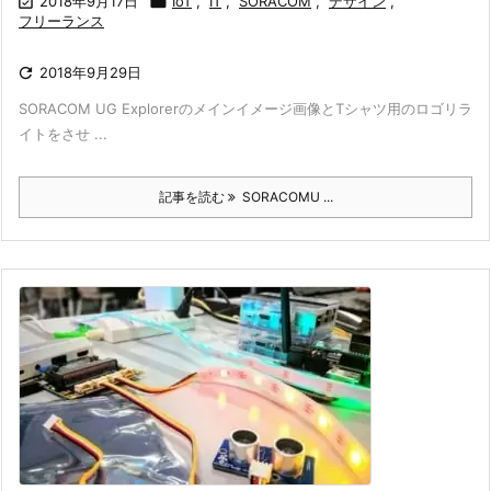

2018年9月17日

IoT
,
IT
,
SORACOM
,
デザイン
,
フリーランス

2018年9月29日
SORACOM UG Explorerのメインイメージ画像とTシャツ用のロゴリラ
イトをさせ ...
記事を読む
SORACOMU ...