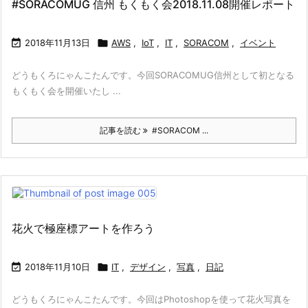
#SORACOMUG 信州 もくもく会2018.11.08開催レポート

2018年11月13日

AWS
,
IoT
,
IT
,
SORACOM
,
イベント
どうもくろにゃんこたんです。今回SORACOMUG信州として初となる
もくもく会を開催いたし ...
記事を読む
#SORACOM ...
花火で極座標アートを作ろう

2018年11月10日

IT
,
デザイン
,
写真
,
日記
どうもくろにゃんこたんです。今回はPhotoshopを使って花火写真を