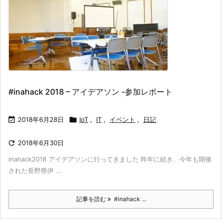
#inahack 2018 – アイデアソン -参加レポート

2018年6月28日

IoT
,
IT
,
イベント
,
日記

2018年6月30日
inahack2018 アイデアソンに行ってきました 昨年に続き、今年も開催
された長野県伊 ...
記事を読む
#inahack ...