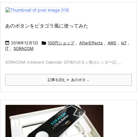
あのボタンをピタゴラ風に使ってみた

2018年12月1日

100円ショップ
,
AfterEffects
,
AWS
,
IoT
,
IT
,
SORACOM
SORACOM のAdvent Calendar 2018のボタン側カレンダー記 ...
記事を読む
あのボタ ...