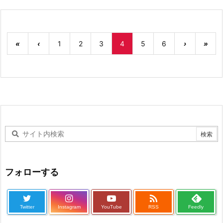
«
‹
1
2
3
4
5
6
›
»
フォローする

Twitter
Instagram
YouTube
RSS
Feedly