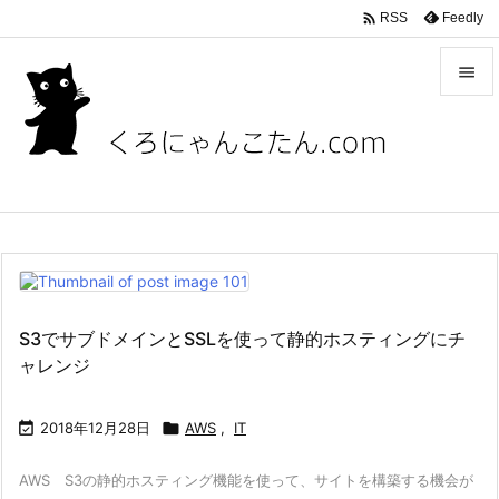

Feedly
RSS


メニュ

サイド

前へ

次へ
S3でサブドメインとSSLを使って静的ホスティングにチ

ャレンジ
検索

2018年12月28日

AWS
,
IT
AWS S3の静的ホスティング機能を使って、サイトを構築する機会が