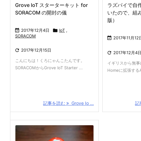
Grove IoT スターターキット for
ラズパイで自作す
SORACOM の開封の儀
いたので、組
版）

2017年12月4日

IoT
,
SORACOM

2017年11月12

2017年12月15日

2017年12月4
こんにちは！くろにゃんこたんです。
イギリスから無事に
SORACOMからGrove IoT Starter ...
Homeに拡張するAIY V
記事を読む
Grove Io ...
記