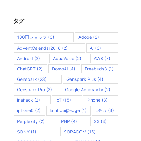
タグ
100円ショップ
(3)
Adobe
(2)
AdventCalendar2018
(2)
AI
(3)
Android
(2)
AquaVoice
(2)
AWS
(7)
ChatGPT
(2)
DomoAI
(4)
Freebuds3
(1)
Genspark
(23)
Genspark Plus
(4)
Genspark Pro
(2)
Google Antigravity
(2)
inahack
(2)
IoT
(15)
iPhone
(3)
iphone6
(2)
lambda@edge
(1)
Lチカ
(3)
Perplexity
(2)
PHP
(4)
S3
(3)
SONY
(1)
SORACOM
(15)