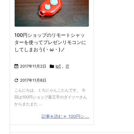
100円ショップのリモートシャッ
ターを使ってプレゼンリモコンに
してしまおう(・ω・)ノ

2017年11月2日

IoT
,
IT

2017年11月8日
こんにちは、くろにゃんこたんです。 今
回は100円ショップ最王手のダイソーさん
からまたまた ...
記事を読む
100円シ ...