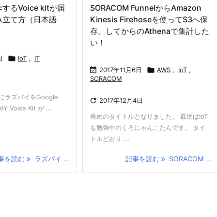
るVoice kitが届
SORACOM FunnelからAmazon
み立て方（日本語
Kinesis Firehoseを使ってS3へ保
存。してからのAthenaで集計した
い！
日

IoT
,
IT

2017年11月6日

AWS
,
IoT
,
SORACOM
日
ラズパイをGoogle

2017年12月4日
oice Kit が ...
長めのタイトルとなりました。 最近はIoT
も勉強中のくろにゃんこたんです。 タイ
トルどおり ...
事を読む
ラズパイ ...
記事を読む
SORACOM ...