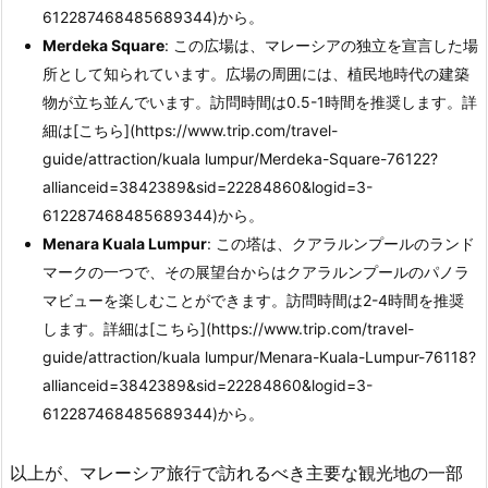
612287468485689344)から。
Merdeka Square
: この広場は、マレーシアの独立を宣言した場
所として知られています。広場の周囲には、植民地時代の建築
物が立ち並んでいます。訪問時間は0.5-1時間を推奨します。詳
細は[こちら](https://www.trip.com/travel-
guide/attraction/kuala lumpur/Merdeka-Square-76122?
allianceid=3842389&sid=22284860&logid=3-
612287468485689344)から。
Menara Kuala Lumpur
: この塔は、クアラルンプールのランド
マークの一つで、その展望台からはクアラルンプールのパノラ
マビューを楽しむことができます。訪問時間は2-4時間を推奨
します。詳細は[こちら](https://www.trip.com/travel-
guide/attraction/kuala lumpur/Menara-Kuala-Lumpur-76118?
allianceid=3842389&sid=22284860&logid=3-
612287468485689344)から。
以上が、マレーシア旅行で訪れるべき主要な観光地の一部