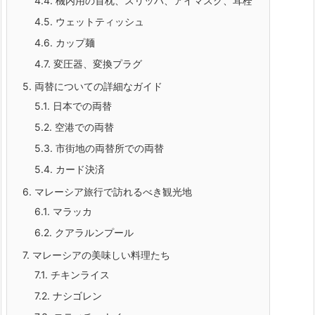
4.4.
機内用の首枕、スリッパ、アイマスク、耳栓
4.5.
ウェットティッシュ
4.6.
カップ麺
4.7.
変圧器、変換プラグ
5.
両替についての詳細なガイド
5.1.
日本での両替
5.2.
空港での両替
5.3.
市街地の両替所での両替
5.4.
カード決済
6.
マレーシア旅行で訪れるべき観光地
6.1.
マラッカ
6.2.
クアラルンプール
7.
マレーシアの美味しい料理たち
7.1.
チキンライス
7.2.
ナシゴレン