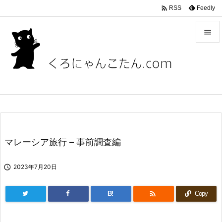

Feedly
RSS


メニュ

サイド

前へ

次へ
マレーシア旅行 – 事前調査編

検索

2023年7月20日

B!
Copy