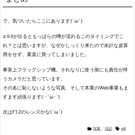
で、気づいたらここにあります(´ω`)
α９Ⅱが出るともっぱらの噂が流れるこのタイミングでこ
れ？とは思いますが、なぜかしっくり来たので余計な皮算
用をせず、素直に買ってしまいました。
事実上フラッグシップ機。それなりに使う側にも責任が伴
うカメラだと思っています。
その名に恥じないような写真、そして本業のWeb事業もま
すます頑張ります( ･`ω･´)
次はF1.2のレンズかな(´ω`)

写真
,
日記

α9