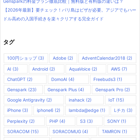
Gensparkの料金プラン徹底比較｜無料版と有料版の違いは？
【2026年最新】要チェック！バリ島はビザが必要。アジアでもハー
ドル高めの入国手続きを楽々クリアする完全ガイド
タグ
100円ショップ
(3)
Adobe
(2)
AdventCalendar2018
(2)
AI
(3)
Android
(2)
AquaVoice
(2)
AWS
(7)
ChatGPT
(2)
DomoAI
(4)
Freebuds3
(1)
Genspark
(23)
Genspark Plus
(4)
Genspark Pro
(2)
Google Antigravity
(2)
inahack
(2)
IoT
(15)
iPhone
(3)
iphone6
(2)
lambda@edge
(1)
Lチカ
(3)
Perplexity
(2)
PHP
(4)
S3
(3)
SONY
(1)
SORACOM
(15)
SORACOMUG
(4)
TAMRON
(1)