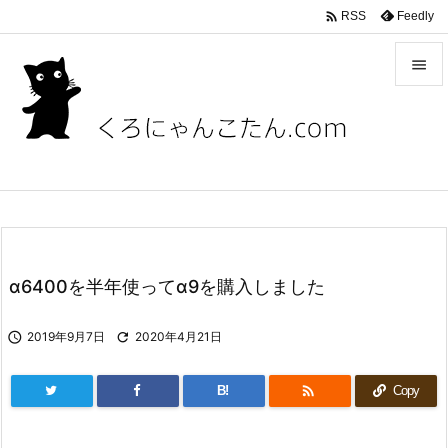

Feedly
RSS


メニュ

サイド

前へ

次へ
α6400を半年使ってα9を購入しました

検索

2019年9月7日

2020年4月21日

B!
Copy