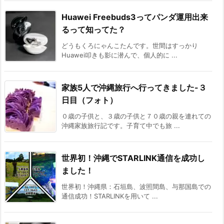
Huawei Freebuds3ってパンダ運用出来
るって知ってた？
どうもくろにゃんこたんです。世間はすっかり
Huawei叩きも影に潜んで、個人的に ...
家族5人で沖縄旅行へ行ってきました-３
日目（フォト）
０歳の子供と、３歳の子供と７０歳の親を連れての
沖縄家族旅行記です。子育て中でも旅 ...
世界初！沖縄でSTARLINK通信を成功し
ました！
世界初！沖縄県：石垣島、波照間島、与那国島での
通信成功！STARLINKを用いて ...