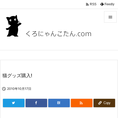

Feedly
RSS


メニュ

サイド

前へ

次へ
猫グッズ購入!

検索

2010年10月17日

B!
Copy