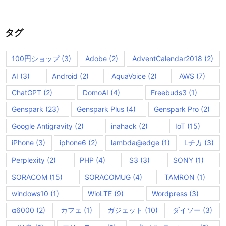
タグ
100円ショップ
(3)
Adobe
(2)
AdventCalendar2018
(2)
AI
(3)
Android
(2)
AquaVoice
(2)
AWS
(7)
ChatGPT
(2)
DomoAI
(4)
Freebuds3
(1)
Genspark
(23)
Genspark Plus
(4)
Genspark Pro
(2)
Google Antigravity
(2)
inahack
(2)
IoT
(15)
iPhone
(3)
iphone6
(2)
lambda@edge
(1)
Lチカ
(3)
Perplexity
(2)
PHP
(4)
S3
(3)
SONY
(1)
SORACOM
(15)
SORACOMUG
(4)
TAMRON
(1)
windows10
(1)
WioLTE
(9)
Wordpress
(3)
α6000
(2)
カフェ
(1)
ガジェット
(10)
ダイソー
(3)