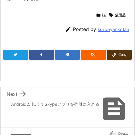

猫

猫用品

Posted by
kuronyankotan

B!
Copy

Next

Android2.1以上でSkypeアプリを強引に入れる

Prev