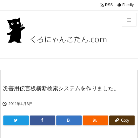

Feedly
RSS


メニュ

サイド

前へ

次へ
災害用伝言板横断検索システムを作りました。

検索

2011年4月3日

B!
Copy