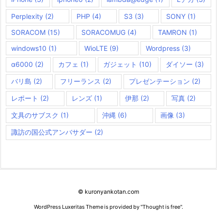
Perplexity
(2)
PHP
(4)
S3
(3)
SONY
(1)
SORACOM
(15)
SORACOMUG
(4)
TAMRON
(1)
windows10
(1)
WioLTE
(9)
Wordpress
(3)
α6000
(2)
カフェ
(1)
ガジェット
(10)
ダイソー
(3)
バリ島
(2)
フリーランス
(2)
プレゼンテーション
(2)
レポート
(2)
レンズ
(1)
伊那
(2)
写真
(2)
文具のサブスク
(1)
沖縄
(6)
画像
(3)
諏訪の国公式アンバサダー
(2)
©
kuronyankotan.com
WordPress Luxeritas Theme is provided by "
Thought is free
".