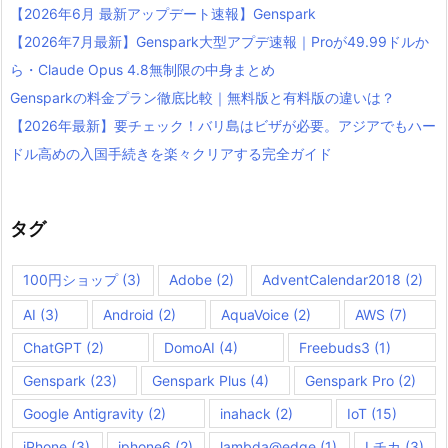
【2026年6月 最新アップデート速報】Genspark
【2026年7月最新】Genspark大型アプデ速報｜Proが49.99ドルか
ら・Claude Opus 4.8無制限の中身まとめ
Gensparkの料金プラン徹底比較｜無料版と有料版の違いは？
【2026年最新】要チェック！バリ島はビザが必要。アジアでもハー
ドル高めの入国手続きを楽々クリアする完全ガイド
タグ
100円ショップ
(3)
Adobe
(2)
AdventCalendar2018
(2)
AI
(3)
Android
(2)
AquaVoice
(2)
AWS
(7)
ChatGPT
(2)
DomoAI
(4)
Freebuds3
(1)
Genspark
(23)
Genspark Plus
(4)
Genspark Pro
(2)
Google Antigravity
(2)
inahack
(2)
IoT
(15)
iPhone
(3)
iphone6
(2)
lambda@edge
(1)
Lチカ
(3)