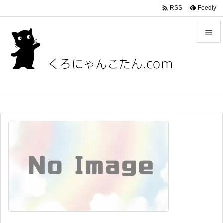

Feedly
RSS


メニュ

サイド

前へ

次へ

検索