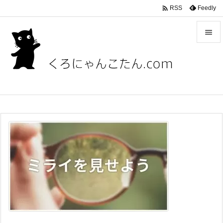

Feedly
RSS


メニュ

サイド

前へ

次へ

検索