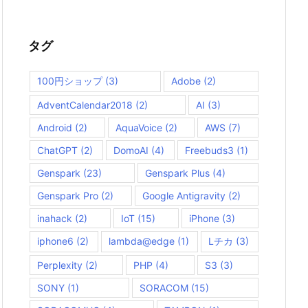
タグ
100円ショップ
(3)
Adobe
(2)
AdventCalendar2018
(2)
AI
(3)
Android
(2)
AquaVoice
(2)
AWS
(7)
ChatGPT
(2)
DomoAI
(4)
Freebuds3
(1)
Genspark
(23)
Genspark Plus
(4)
Genspark Pro
(2)
Google Antigravity
(2)
inahack
(2)
IoT
(15)
iPhone
(3)
iphone6
(2)
lambda@edge
(1)
Lチカ
(3)
Perplexity
(2)
PHP
(4)
S3
(3)
SONY
(1)
SORACOM
(15)