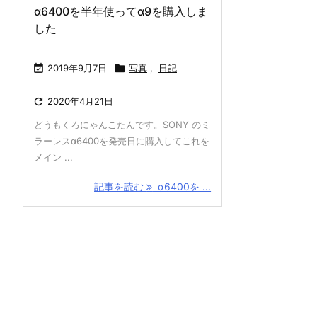
α6400を半年使ってα9を購入しま
した

2019年9月7日

写真
,
日記

2020年4月21日
どうもくろにゃんこたんです。SONY のミ
ラーレスα6400を発売日に購入してこれを
メイン ...
記事を読む
α6400を ...