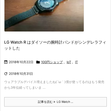
LG Watch R はダイソーの腕時計バンドがシンデレラフィ
ットした

2018年10月22日

100円ショップ
,
IoT
,
IT

2018年10月31日
ウェアラブルデバイス増えましたね(´ω｀)僕が使ってるのはもう発売
から3年位経ってしまいま ...
記事を読む
LG Watch ...