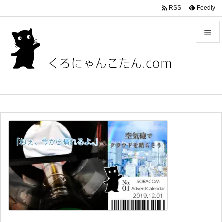

Feedly
RSS


メニュ

サイド

前へ

次へ

検索