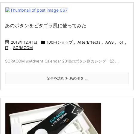
あのボタンをピタゴラ風に使ってみた

2018年12月1日

100円ショップ
,
AfterEffects
,
AWS
,
IoT
,
IT
,
SORACOM
SORACOM のAdvent Calendar 2018のボタン側カレンダー記 ...
記事を読む
あのボタ ...