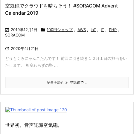
空気砲でクラウドを晴らそう！ #SORACOM Advent
Calendar 2019

2019年12月1日

100円ショップ
,
AWS
,
IoT
,
IT
,
PHP
,
SORACOM

2020年4月21日
どうもくろにゃんこたんです！ 前回に引き続き１２月１日の担当をい
たします。 相変わらずの堅 ...
記事を読む
空気砲で ...
世界初。音声認識空気砲。