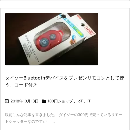
ダイソーBluetoothデバイスをプレゼンリモコンとして使
う。コード付き

2018年10月18日

100円ショップ
,
IoT
,
IT
以前こんな記事を書きました。 ダイソーの300円で売っているリモー
トシャッターなのですが、 ...